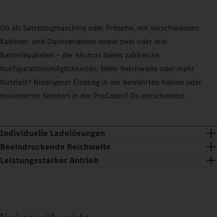
M
B
e
h
100_PERCENT
100_PER
3
b
p
m
Ob als Sattelzugmaschine oder Pritsche, mit verschiedenen
m
ü
z
EXTERIOR_TEMPERATURE
20
EXTERIO
CELSIUS_DEGREE
Kabinen- und Dachvarianten sowie zwei oder drei
E
(
k
Batteriepaketen – der eActros bietet zahlreiche
K
b
V
OPERATIONAL_AREA
OPERATI
Konfigurationsmöglichkeiten. Mehr Reichweite oder mehr
u
Nutzlast? Niedrigerer Einstieg in der bewährten Kabine oder
REGIONAL
LONG_DISTANCE
REGIONA
Reichwei
Reichwei
maximierter Komfort in der ProCabin? Du entscheidest.
Reichwei
KOMMT
KOMMT
ESTIMATED_RANGE
ESTIM
Reichwei
KOMMT
Individuelle Ladelösungen
KOMMT
Bestimme hi
Bestimme hi
Beeindruckende Reichweite
Bestimme hi
Batteriekap
Batteriekap
Leistungsstarker Antrieb
Die maßgeschneiderte Lösung für dein Business: Mit der
Batteriekap
Bestimme hi
passenden Ladelösung integriert TruckCharge deine eTrucks
Batteriekap
bestmöglich in deine Abläufe und sorgt für den zuverlässigen
0
0
Betrieb der Ladeinfrastruktur.