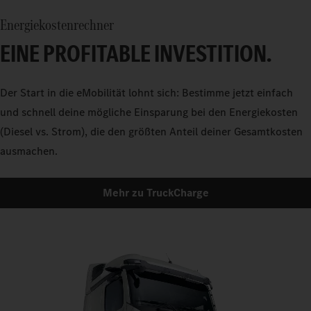
5
Energiekostenrechner
6
EINE PROFITABLE INVESTITION.
7
​Der Start in die eMobilität lohnt sich: Bestimme jetzt einfach
und schnell deine mögliche Einsparung bei den Energiekosten
(Diesel vs. Strom), die den größten Anteil deiner Gesamtkosten
8
ausmachen.
9
Mehr zu TruckCharge
0