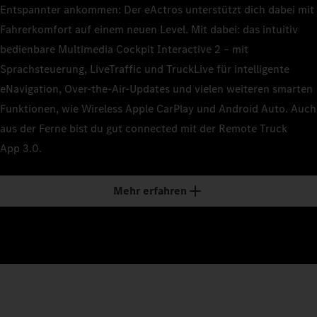
Entspannter ankommen: Der eActros unterstützt dich dabei mit
Fahrerkomfort auf einem neuen Level. Mit dabei: das intuitiv
0
bedienbare Multimedia Cockpit Interactive 2 – mit
Sprachsteuerung, LiveTraffic und TruckLive für intelligente
eNavigation, Over-the-Air-Updates und vielen weiteren smarten
1
Funktionen, wie Wireless Apple CarPlay und Android Auto. Auch
aus der Ferne bist du gut connected mit der Remote Truck
App 3.0.
2
Mehr erfahren
3
4