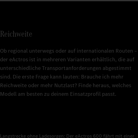
4
Details d
Der passen
Überblick.
Überblick.
Details d
5
Überblick.
Reichweite
6
Ob regional unterwegs oder auf internationalen Routen –
1
Nennkapazität 
7
je nach Anwen
der eActros ist in mehreren Varianten erhältlich, die auf
1
Nennkapazität 
je nach Anwen
unterschiedliche Transportanforderungen abgestimmt
1
Nennkapazität 
2
Die Ladezeit 
je nach Anwen
sind. Die erste Frage kann lauten: Brauche ich mehr
Nutzfahrzeuge 
1
8
Nennkapazität 
2
Die Ladezeit 
je nach Anwen
Reichweite oder mehr Nutzlast? Finde heraus, welches
Nutzfahrzeuge 
2
Die geschätzte
Modell am besten zu deinem Einsatzprofil passt.
abgeleitet. Die
2
Die Ladezeit 
9
Topografie, We
Nutzfahrzeuge 
individuellen 
3
Basierend auf 
0
System (MCS) S
Langstrecke ohne Ladesorgen: Der eActros 600 fährt mit einer
4
Die Ladezeit 