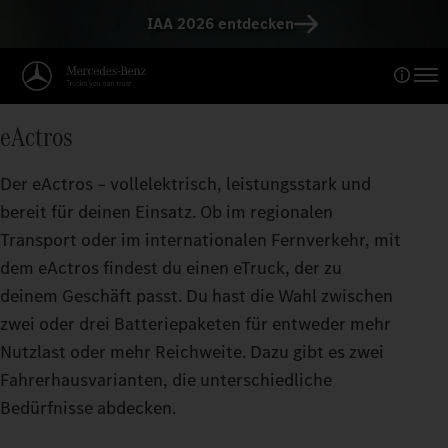
IAA 2026 entdecken
Reichweitenrechner
KOMMT WEITER ALS DU DE
eActros
Je größer die Reichweite pro Batterieladung, desto
eActros bringen kann.
Der eActros – vollelektrisch, leistungsstark und
bereit für deinen Einsatz. Ob im regionalen
Transport oder im internationalen Fernverkehr, mit
dem eActros findest du einen eTruck, der zu
deinem Geschäft passt. Du hast die Wahl zwischen
zwei oder drei Batteriepaketen für entweder mehr
Nutzlast oder mehr Reichweite. Dazu gibt es zwei
Fahrerhausvarianten, die unterschiedliche
Bedürfnisse abdecken.