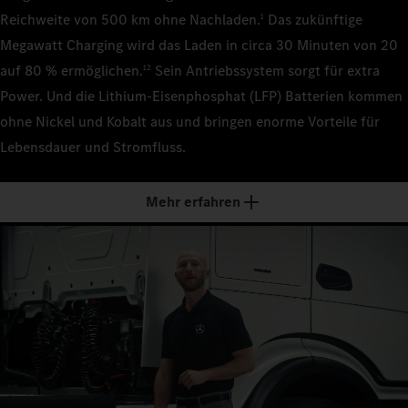
1
Nutzfahrzeuge 
Reichweite von 500 km ohne Nachladen.
Das zukünftige
1
Megawatt Charging wird das Laden in circa 30 Minuten von 20
2
auf 80 % ermöglichen.
Sein Antriebssystem sorgt für extra
12
Power. Und die Lithium-Eisenphosphat (LFP) Batterien kommen
ohne Nickel und Kobalt aus und bringen enorme Vorteile für
3
Lebensdauer und Stromfluss.
4
Mehr erfahren
5
6
7