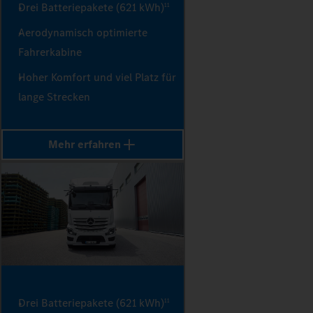
Drei Batteriepakete (621 kWh)
11
Aerodynamisch optimierte
Fahrerkabine
Hoher Komfort und viel Platz für
lange Strecken
Mehr erfahren
Drei Batteriepakete (621 kWh)
11