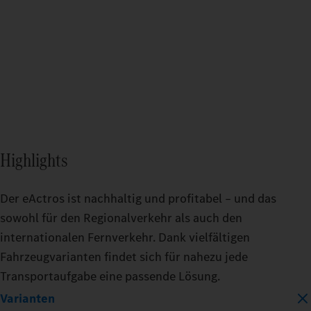
Batteriekapazität in kWh
Batt
400_KWH
40
600_KWH
60
MODEL
MOD
Highlights
EACTROS_600_PROCABIN_TRACTOR_4
E
Der eActros ist nachhaltig und profitabel – und das
sowohl für den Regionalverkehr als auch den
TRAILER
TRAILER
R
B
B
B
internationalen Fernverkehr. Dank vielfältigen
DRY_BOX
REFRIGERATED
DRY_BOX
Fahrzeugvarianten findet sich für nahezu jede
D
D
D
D
LOAD_CAPACITY
LOAD_CA
Transportaufgabe eine passende Lösung.
c
B
B
m
Varianten
v
C
K
d
10_PERCENT
50_PERCENT
10_PERC