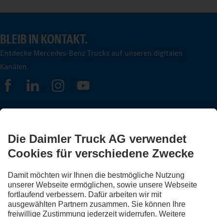
BLEIB IN KONTAKT.
Entdecke Mercedes-Benz Trucks auf unseren digitalen
Kanälen.
FOLLOW THE ROADSTARS.
Tausche jetzt Erfahrungen mit anderen Truckerinnen und